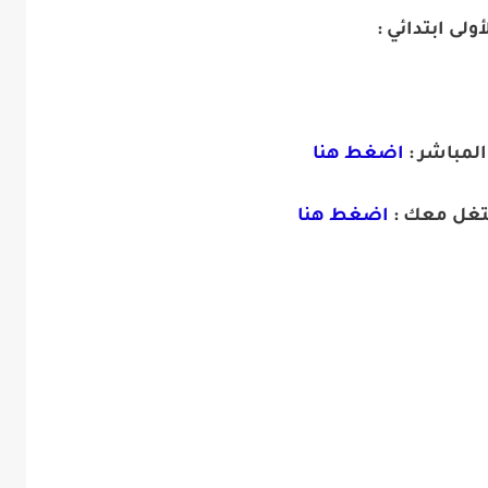
أولى ابتدائي :
المباشر :
اضغط هنا
تغل معك :
اضغط هنا