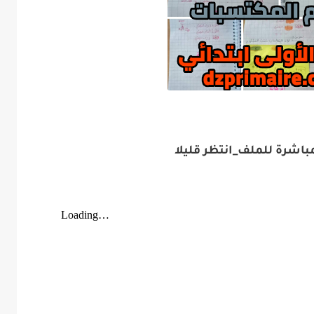
باشرة للملف_انتظر قليلا