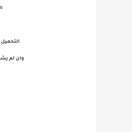
ال
التحميل 
وان لم يش