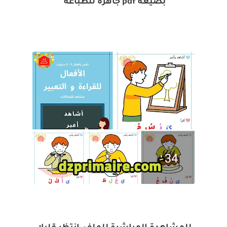
بصيغة pdf جاهزة للطباعة