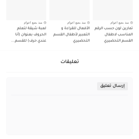
منذ بضع اعوام
منذ بضع اعوام
منذ بضع اعوام
تمارين لون حسب الرقم
الأفعال للقراءة و
لعبة شيقة لتعلم
المناسب لاطفال
التعبير لأطفال القسم
الحروف بعنوان (أنا
القسم التحضيري
التحضيري
عندي حرف) للقسم...
تعليقات
إرسال تعليق