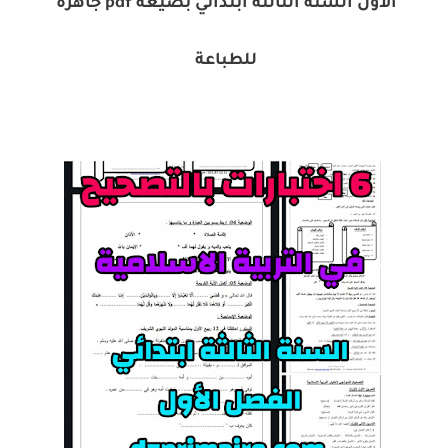
الأول السنة الثالثة ابتدائي بصيغة pdf جاهزة
للطباعة