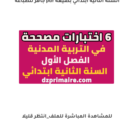
السنة الثانية ابتدائي بصيغة pdf جاهز للطباعة
للمشاهدة المباشرة للملف_انتظر قليلا