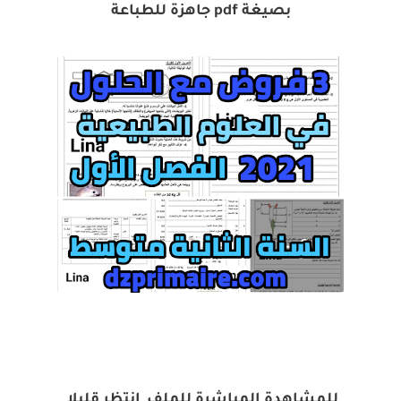
بصيغة pdf جاهزة للطباعة
للمشاهدة المباشرة للملف_انتظر قليلا