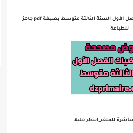
4 فروض مصححة في الرياضيات الفصل الأول السنة الثالثة متوسط بصيغة pdf جاهز
للطباعة
باشرة للملف_انتظر قليلا