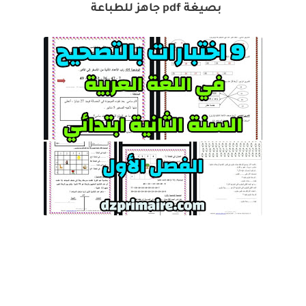
بصيغة pdf جاهز للطباعة