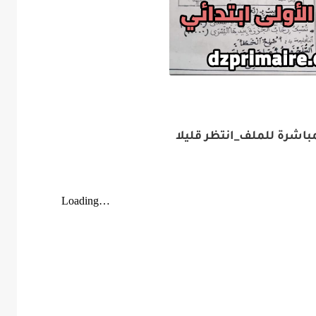
باشرة للملف_انتظر قليلا