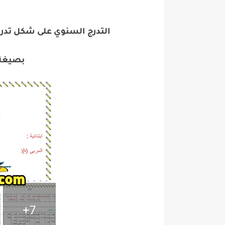
التدرج السنوي على شكل تدرجات 
بصيغة pdf جاهز للطب