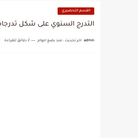
القسم التحضيري
التدرج السنوي على شكل تدرجات شه
admin
اخر تحديث :
منذ بضع اعوام
2 دقائق للقراءة