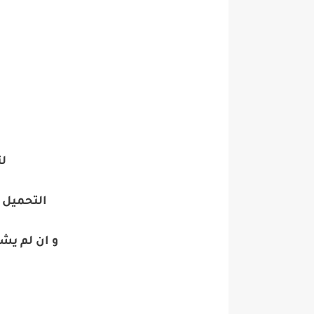
ل
التحميل 
و ان لم ي