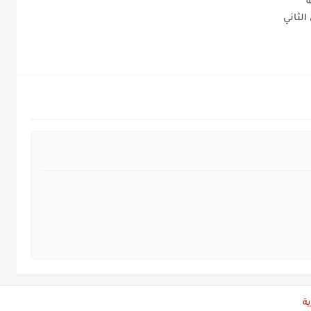
ة
الثاني
ية